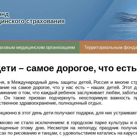
онд
инского страхования
аховым медицинским организациям
Территориальным фонд
ети – самое дорогое, что ест
ня, в Международный день защиты детей, Россия и многие с
ание на самое дорогое, что у нас есть – наших детей. Этот д
минание о том, что каждый ребенок заслуживает любви, забот
. Он также призван подчеркнуть неоспоримую важность п
ственное здравоохранение, полноценный отдых.
иционно в этот день дети получают подарки, для них устраиваю
мхово не стало исключением: в городском парке культуры и 
ященные этому дню. Несмотря на непогоду, праздник получи
сах по рисованию и танцам, с удовольствием катались на карус