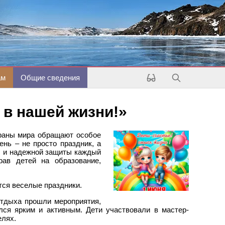
ам
Общие сведения
ь в нашей жизни!»
траны мира обращают особое
ень – не просто праздник, а
ы и надежной защиты каждый
рав детей на образование,
тся веселые праздники.
отдыха прошли мероприятия,
лся ярким и активным. Дети участвовали в мастер-
елях.