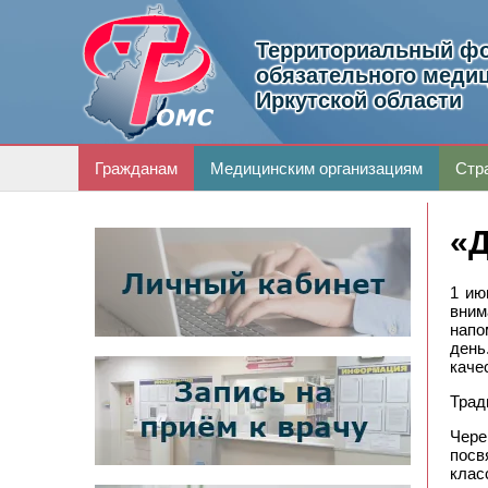
Территориальный ф
обязательного медиц
Иркутской области
Гражданам
Медицинским организациям
Стр
«Д
1 ию
вним
напо
день
каче
Трад
Чере
посв
клас