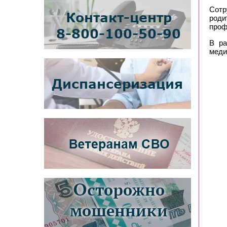
Сотр
роди
проф
В ра
меди